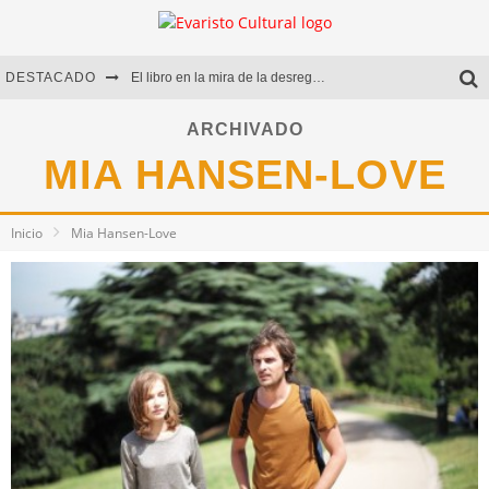
DESTACADO
El libro en la mira de la desregulación
Marcelo Rubio | El llovedor
ARCHIVADO
MIA HANSEN-LOVE
Diego Meret | Hotel Acapulco
Alejandra Correa | La nieve
Inicio
Mia Hansen-Love