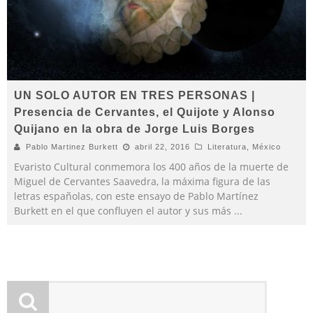
UN SOLO AUTOR EN TRES PERSONAS |
Presencia de Cervantes, el Quijote y Alonso
Quijano en la obra de Jorge Luis Borges
Pablo Martinez Burkett
abril 22, 2016
Literatura
,
México
Evaristo Cultural conmemora los 400 años de la muerte de
Miguel de Cervantes Saavedra, la máxima figura de las
letras españolas, con este ensayo de Pablo Martínez
Burkett en el que confluyen el autor y sus más
...