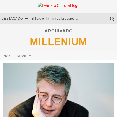
DESTACADO
El libro en la mira de la desregulación
Marcelo Rubio | El llovedor
ARCHIVADO
MILLENIUM
Diego Meret | Hotel Acapulco
Alejandra Correa | La nieve
Inicio
Millenium