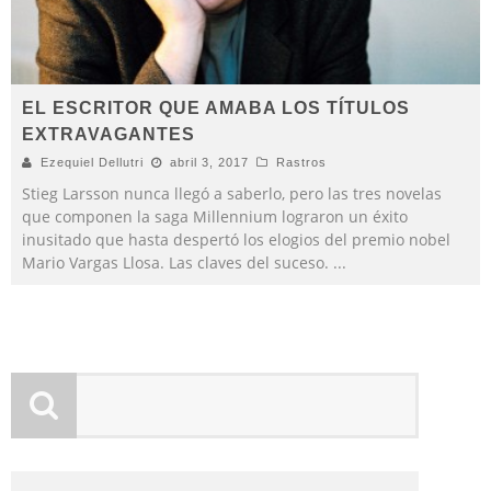
EL ESCRITOR QUE AMABA LOS TÍTULOS
EXTRAVAGANTES
Ezequiel Dellutri
abril 3, 2017
Rastros
Stieg Larsson nunca llegó a saberlo, pero las tres novelas
que componen la saga Millennium lograron un éxito
inusitado que hasta despertó los elogios del premio nobel
Mario Vargas Llosa. Las claves del suceso.
...