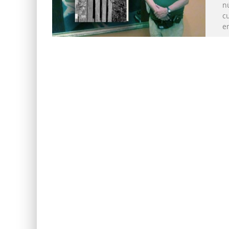
nú
cu
e