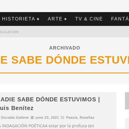
HISTORIETA
ARTE
TV & CINE
FANTÁ
REGULACIÓN
ARCHIVADO
IE SABE DÓNDE ESTUV
ADIE SABE DÓNDE ESTUVIMOS |
uis Benítez
Osvaldo Gallone
junio 23, 2021
Poesia
,
Reseñas
A INDAGACIÓN POÉTICAA estar por la profusa (en