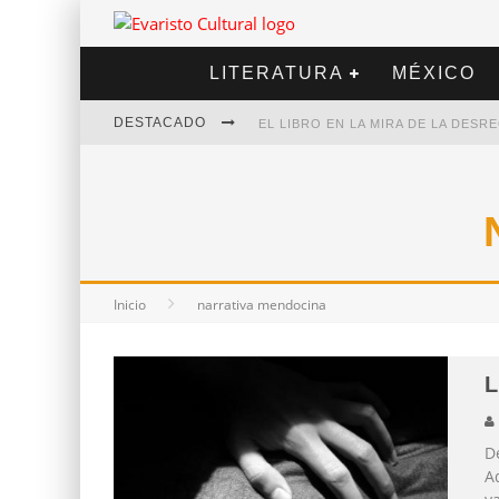
LITERATURA
MÉXICO
DESTACADO
EL LIBRO EN LA MIRA DE LA DES
MARCELO RUBIO | EL LLOVEDOR
DIEGO MERET | HOTEL ACAPULCO
ALEJANDRA CORREA | LA NIEVE
Inicio
narrativa mendocina
L
De
Ad