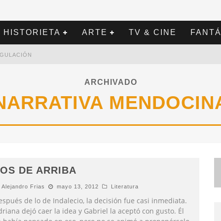
HISTORIETA
ARTE
TV & CINE
FANTÁ
REGULACIÓN
ARCHIVADO
NARRATIVA MENDOCIN
OS DE ARRIBA
Alejandro Frias
mayo 13, 2012
Literatura
spués de lo de Indalecio, la decisión fue casi inmediata.
riana dejó caer la idea y Gabriel la aceptó con gusto. Él