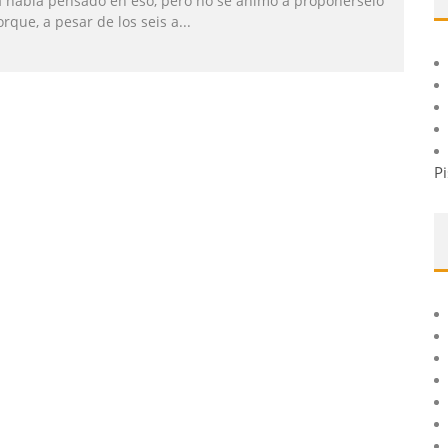
a había pensado en eso, pero no se animó a proponérselo
rque, a pesar de los seis a
...
Pi