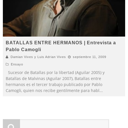
BATALLAS ENTRE HERMANOS | Entrevista a
Pablo Camogli
Damian Vives y Luis Adrian Vives
septiembre 11, 2009
Ensayo
Sucesor de Batallas por la libertad (Aguilar 2005) y
Batallas de Malvinas (Aguilar 2007), Batallas entre
hermanos es el tercer trabajo publicado por Pablo
Camogli, quien nos recibe gentilmente para habl
...