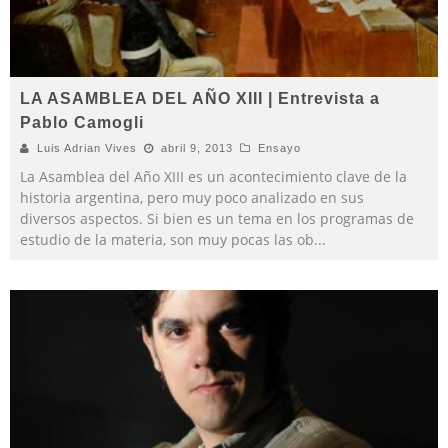
LA ASAMBLEA DEL AÑO XIII | Entrevista a
Pablo Camogli
Luis Adrian Vives
abril 9, 2013
Ensayo
La Asamblea del Año XIII es un acontecimiento clave de la
historia argentina, pero muy poco analizado en sus
diversos aspectos. Si bien es un tema en los programas de
estudio de la materia, son muy pocas las ob
...