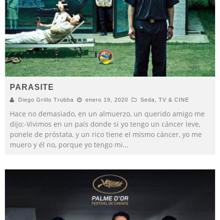
PARASITE
Diego Grillo Trubba
enero 19, 2020
Seda
,
TV & CINE
Hace no demasiado, en un almuerzo, un querido amigo me
dijo:-Vivimos en un país donde si yo tengo un cáncer leve,
ponele de próstata, y un rico tiene el mismo cáncer, yo me
muero y él no, porque yo tengo mi
...