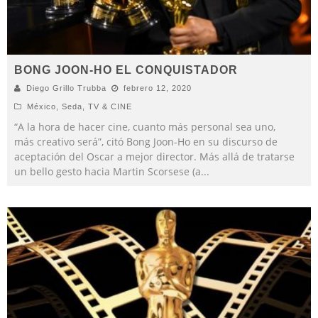
BONG JOON-HO EL CONQUISTADOR
Diego Grillo Trubba
febrero 12, 2020
México
,
Seda
,
TV & CINE
“A la hora de hacer cine, cuanto más personal sea uno,
más creativo será”, citó Bong Joon-Ho en su discurso de
aceptación del Oscar a mejor director. Más allá de tratarse
un bello gesto hacia Martin Scorsese (a
...