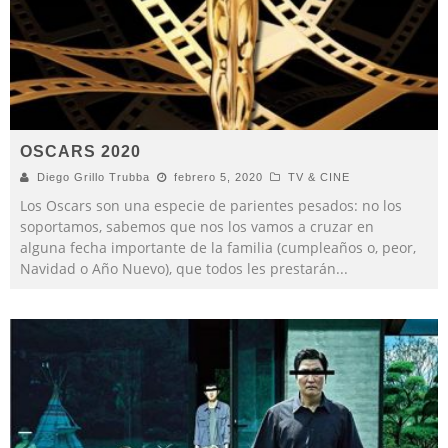
OSCARS 2020
Diego Grillo Trubba
febrero 5, 2020
TV & CINE
Los Oscars son una especie de parientes pesados: no los
soportamos, sabemos que nos los vamos a cruzar en
alguna fecha importante de la familia (cumpleaños o, peor,
Navidad o Año Nuevo), que todos les prestarán
...