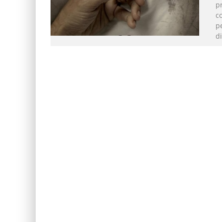
p
c
pe
di