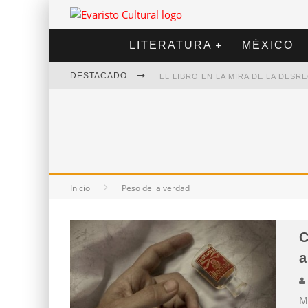
LITERATURA
MÉXICO
DESTACADO
EL LIBRO EN LA MIRA DE LA DES
MARCELO RUBIO | EL LLOVEDOR
DIEGO MERET | HOTEL ACAPULCO
ALEJANDRA CORREA | LA NIEVE
Inicio
Peso de la verdad
C
a
M