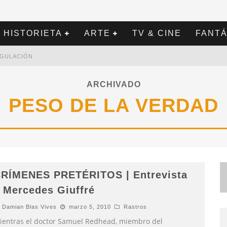
HISTORIETA
ARTE
TV & CINE
FANTÁ
REGULACIÓN
ARCHIVADO
PESO DE LA VERDAD
RÍMENES PRETÉRITOS | Entrevista
 Mercedes Giuffré
Damian Blas Vives
marzo 5, 2010
Rastros
ientras el doctor Samuel Redhead, miembro del