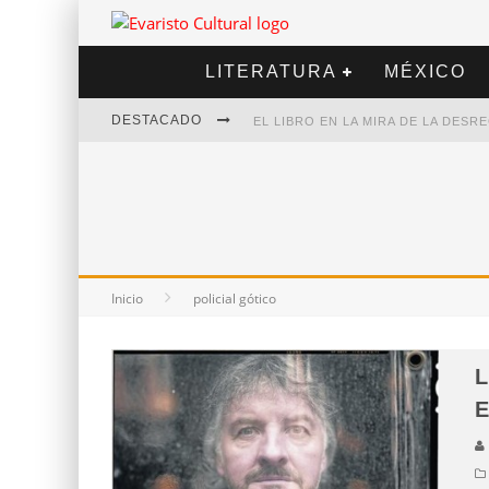
LITERATURA
MÉXICO
DESTACADO
EL LIBRO EN LA MIRA DE LA DES
MARCELO RUBIO | EL LLOVEDOR
DIEGO MERET | HOTEL ACAPULCO
ALEJANDRA CORREA | LA NIEVE
Inicio
policial gótico
L
E