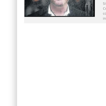
Si
C
c
i