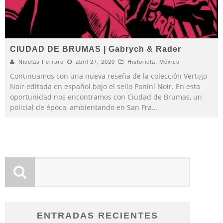
CIUDAD DE BRUMAS | Gabrych & Rader
Nicolas Ferraro
abril 27, 2020
Historieta
,
México
Continuamos con una nueva reseña de la colección Vertigo
Noir editada en español bajo el sello Panini Noir. En esta
oportunidad nos encontramos con Ciudad de Brumas, un
policial de época, ambientando en San Fra
...
ENTRADAS RECIENTES