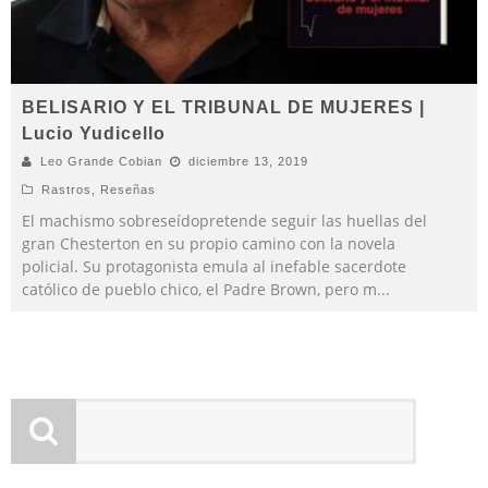
BELISARIO Y EL TRIBUNAL DE MUJERES |
Lucio Yudicello
Leo Grande Cobian
diciembre 13, 2019
Rastros
,
Reseñas
El machismo sobreseídopretende seguir las huellas del
gran Chesterton en su propio camino con la novela
policial. Su protagonista emula al inefable sacerdote
católico de pueblo chico, el Padre Brown, pero m
...