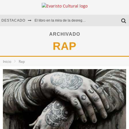
DESTACADO
El libro en la mira de la desregulación
Marcelo Rubio | El llovedor
ARCHIVADO
RAP
Diego Meret | Hotel Acapulco
Alejandra Correa | La nieve
Inicio
Rap