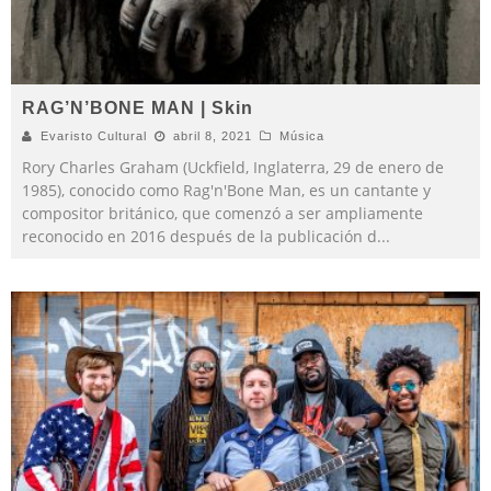
RAG’N’BONE MAN | Skin
Evaristo Cultural
abril 8, 2021
Música
Rory Charles Graham (Uckfield, Inglaterra, 29 de enero de
1985), conocido como Rag'n'Bone Man, es un cantante y
compositor británico, que comenzó a ser ampliamente
reconocido en 2016 después de la publicación d
...