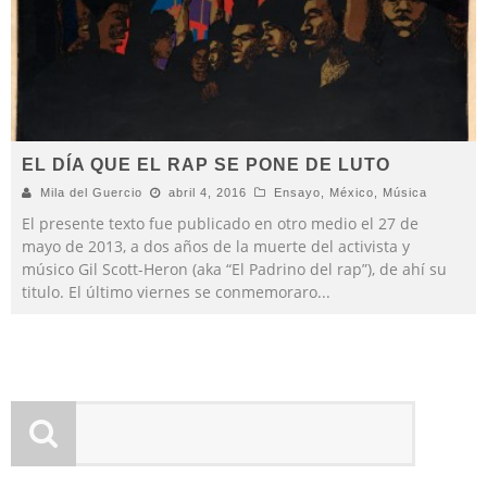
EL DÍA QUE EL RAP SE PONE DE LUTO
Mila del Guercio
abril 4, 2016
Ensayo
,
México
,
Música
El presente texto fue publicado en otro medio el 27 de
mayo de 2013, a dos años de la muerte del activista y
músico Gil Scott-Heron (aka “El Padrino del rap”), de ahí su
titulo. El último viernes se conmemoraro
...