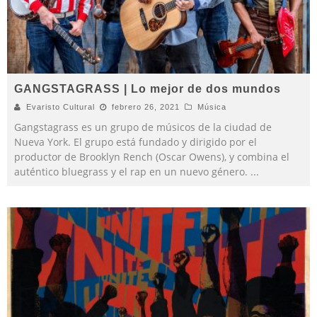
GANGSTAGRASS | Lo mejor de dos mundos
Evaristo Cultural
febrero 26, 2021
Música
Gangstagrass es un grupo de músicos de la ciudad de
Nueva York. El grupo está fundado y dirigido por el
productor de Brooklyn Rench (Oscar Owens), y combina el
auténtico bluegrass y el rap en un nuevo género.
...