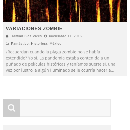
VARIACIONES ZOMBIE
Damian Blas Vives
noviembre 11, 2015
Fantástico
,
Historieta
,
México
¿Recuerdan cuando la plaga zombie no se había
extendido? Yo si. La pandemia estaba contenida a un
puñado de películas históricas y teníamos suerte si, una
vez por lustro, a algún iluminado se le ocurría hacer a
...