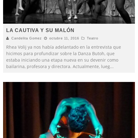
LA CAUTIVA Y SU MALÓN
Candelita Gomez
octubre 11, 2016
Teatro
Rhea Volij ya nos había adelantado en la entrevista que
hicimos para profundizar sobre la Danza Butoh, que
estaba iniciando una etapa nueva en su devenir como
bailarina, profesora y directora. Actualmente, lueg
...