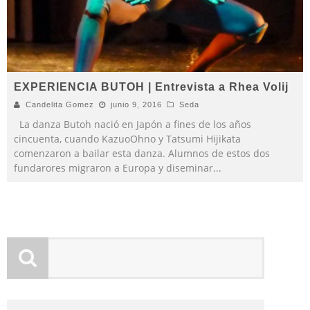
EXPERIENCIA BUTOH | Entrevista a Rhea Volij
Candelita Gomez
junio 9, 2016
Seda
La danza Butoh nació en Japón a fines de los años
cincuenta, cuando KazuoOhno y Tatsumi Hijikata
comenzaron a bailar esta danza. Alumnos de estos dos
fundarores migraron a Europa y diseminar
...