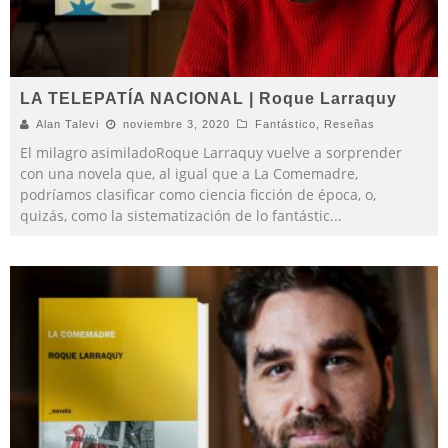
LA TELEPATÍA NACIONAL | Roque Larraquy
Alan Talevi
noviembre 3, 2020
Fantástico
,
Reseñas
El milagro asimiladoRoque Larraquy vuelve a sorprender
con una novela que, al igual que a La Comemadre,
podríamos clasificar como ciencia ficción de época, o,
quizás, como la sistematización de lo fantástic
...