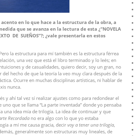
acento en lo que hace a la estructura de la obra, a
medida que se avanza en la lectura de esta ¿“NOVELA
O DE SUEÑOS”?; ¿vale presentarla en estos
ero la estructura para mí también es la estructura férrea
ación, una vez que está el libro terminado y lo leés; en
tuiciones y de casualidades, quiero decir, soy un gran, no
or del hecho de que la teoría la veo muy clara después de la
ráctica. Ocurre en muchas disciplinas artísticas, ni hablar de
axis nunca.
y ahí tal vez sí realizar ajustes como para redondear el
de uno que se llama “La parte inventada” donde yo pensaba
una idea mía de trilogía. La idea de continuar y que
arte Recordada
no era algo con lo que yo estaba
logía a mí me causa gracia, decir
voy a tener una trilogía
,
demás, generalmente son estructuras muy lineales, de