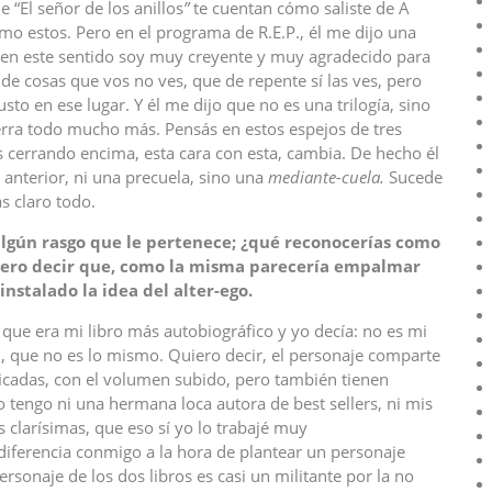
 “El señor de los anillos
”
te cuentan cómo saliste de A
omo estos. Pero en el programa de R.E.P., él me dijo una
 en este sentido soy muy creyente y muy agradecido para
de cosas que vos no ves, que de repente sí las ves, pero
usto en ese lugar. Y él me dijo que no es una trilogía, sino
erra todo mucho más. Pensás en estos espejos de tres
 cerrando encima, esta cara con esta, cambia. De hecho él
 anterior, ni una precuela, sino una
mediante-cuela.
Sucede
s claro todo.
, algún rasgo que le pertenece; ¿qué reconocerías como
uiero decir que, como la misma parecería empalmar
nstalado la idea del alter-ego.
que era mi libro más autobiográfico y yo decía: no es mi
l, que no es lo mismo. Quiero decir, el personaje comparte
ficadas, con el volumen subido, pero también tienen
 tengo ni una hermana loca autora de best sellers, ni mis
s clarísimas, que eso sí yo lo trabajé muy
diferencia conmigo a la hora de plantear un personaje
ersonaje de los dos libros es casi un militante por la no