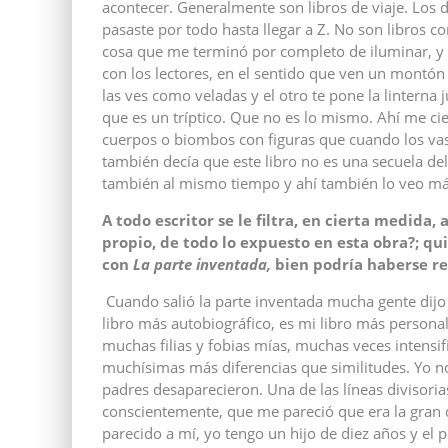
acontecer. Generalmente son libros de viaje. Los de
pasaste por todo hasta llegar a Z. No son libros c
cosa que me terminó por completo de iluminar, y
con los lectores, en el sentido que ven un montón 
las ves como veladas y el otro te pone la linterna j
que es un tríptico. Que no es lo mismo. Ahí me ci
cuerpos o biombos con figuras que cuando los vas
también decía que este libro no es una secuela del
también al mismo tiempo y ahí también lo veo má
A todo escritor se le filtra, en cierta medida
propio, de todo lo expuesto en
esta obra?; q
con
La parte inventada,
bien podría haberse rei
Cuando salió la parte inventada mucha gente dijo 
libro más autobiográfico, es mi libro más persona
muchas filias y fobias mías, muchas veces intensi
muchísimas más diferencias que similitudes. Yo no
padres desaparecieron. Una de las líneas divisoria
conscientemente, que me pareció que era la gran 
parecido a mí, yo tengo un hijo de diez años y el p