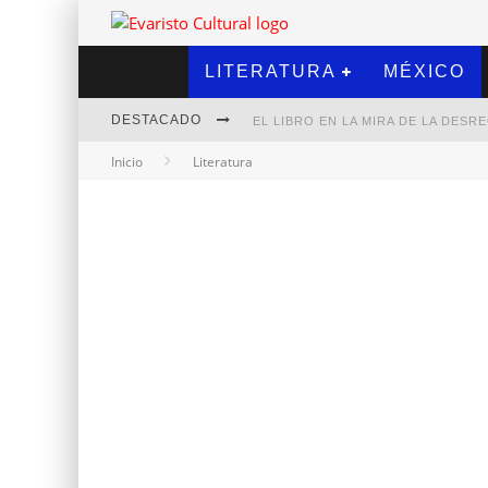
LITERATURA
MÉXICO
DESTACADO
EL LIBRO EN LA MIRA DE LA DES
Inicio
Literatura
MARCELO RUBIO | EL LLOVEDOR
DIEGO MERET | HOTEL ACAPULCO
ALEJANDRA CORREA | LA NIEVE