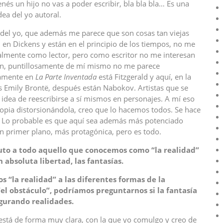
enés un hijo no vas a poder escribir, bla bla bla… Es una
dea del yo autoral.
ra del yo, que además me parece que son cosas tan viejas
en Dickens y están en el principio de los tiempos, no me
almente como lector, pero como escritor no me interesan
ción, puntillosamente de mí mismo no me parece
tamente en
La Parte Inventada
está Fitzgerald y aquí, en la
s Emily Brontë, después están Nabokov. Artistas que se
idea de reescribirse a sí mismos en personajes. A mí eso
propia distorsionándola, creo que lo hacemos todos. Se hace
. Lo probable es que aquí sea además más potenciado
 en primer plano, más protagónica, pero es todo.
luto a todo aquello que conocemos como “la realidad”
en absoluta libertad, las fantasías.
 “la realidad” a las diferentes formas de la
“el obstáculo”, podríamos preguntarnos si la fantasía
igurando realidades.
 está de forma muy clara, con la que yo comulgo y creo de