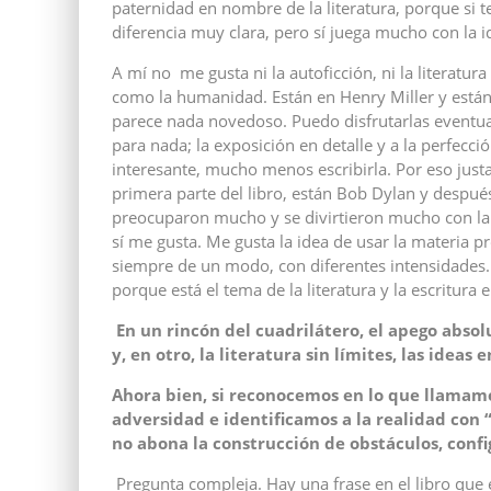
paternidad en nombre de la literatura, porque si t
diferencia muy clara, pero sí juega mucho con la i
A mí no me gusta ni la autoficción, ni la literatu
como la humanidad. Están en Henry Miller y están 
parece nada novedoso. Puedo disfrutarlas eventu
para nada; la exposición en detalle y a la perfec
interesante, mucho menos escribirla. Por eso jus
primera parte del libro, están Bob Dylan y despué
preocuparon mucho y se divirtieron mucho con la 
sí me gusta. Me gusta la idea de usar la materia 
siempre de un modo, con diferentes intensidades
porque está el tema de la literatura y la escritura
En un rincón del cuadrilátero, el apego abso
y, en otro, la literatura sin límites, las ideas 
Ahora bien, si reconocemos en lo que llamamos
adversidad e identificamos a la realidad con 
no abona la construcción de obstáculos, conf
Pregunta compleja. Hay una frase en el libro que