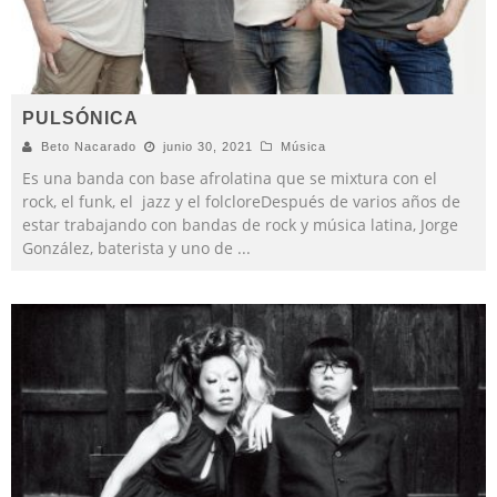
PULSÓNICA
Beto Nacarado
junio 30, 2021
Música
Es una banda con base afrolatina que se mixtura con el
rock, el funk, el jazz y el folcloreDespués de varios años de
estar trabajando con bandas de rock y música latina, Jorge
González, baterista y uno de
...