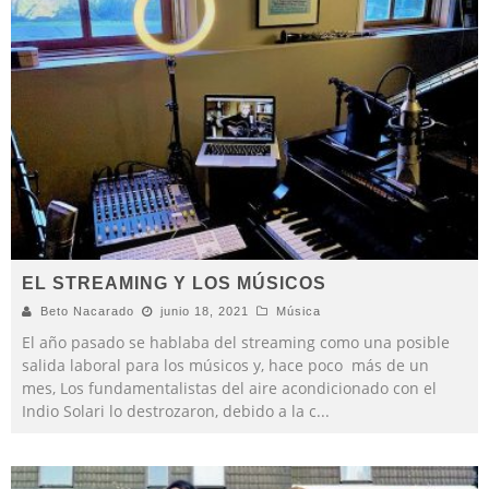
EL STREAMING Y LOS MÚSICOS
Beto Nacarado
junio 18, 2021
Música
El año pasado se hablaba del streaming como una posible
salida laboral para los músicos y, hace poco más de un
mes, Los fundamentalistas del aire acondicionado con el
Indio Solari lo destrozaron, debido a la c
...