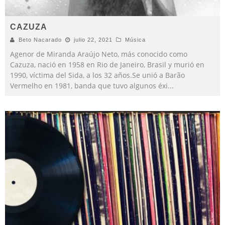
CAZUZA
Beto Nacarado
julio 22, 2021
Música
Agenor de Miranda Araújo Neto, más conocido como
Cazuza, nació en 1958 en Rio de Janeiro, Brasil y murió en
1990, víctima del Sida, a los 32 años.Se unió a Barão
Vermelho en 1981, banda que tuvo algunos éxi
...