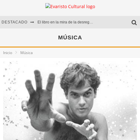
DESTACADO
El libro en la mira de la desregulación
Marcelo Rubio | El llovedor
MÚSICA
Diego Meret | Hotel Acapulco
Inicio
Música
Alejandra Correa | La nieve