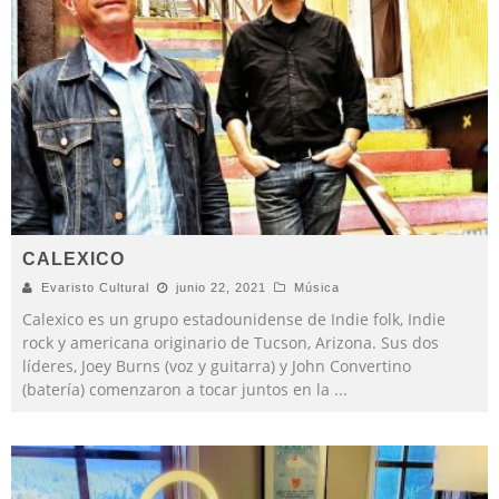
CALEXICO
Evaristo Cultural
junio 22, 2021
Música
Calexico es un grupo estadounidense de Indie folk, Indie
rock y americana originario de Tucson, Arizona. Sus dos
líderes, Joey Burns (voz y guitarra) y John Convertino
(batería) comenzaron a tocar juntos en la
...