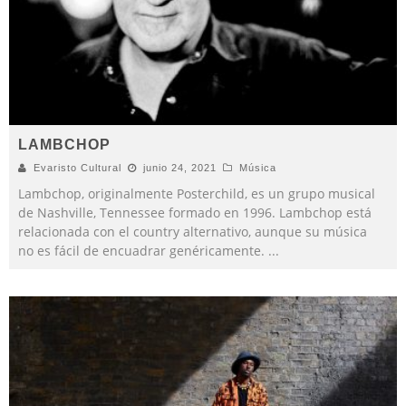
LAMBCHOP
Evaristo Cultural
junio 24, 2021
Música
Lambchop, originalmente Posterchild, es un grupo musical
de Nashville, Tennessee formado en 1996. Lambchop está
relacionada con el country alternativo, aunque su música
no es fácil de encuadrar genéricamente.
...