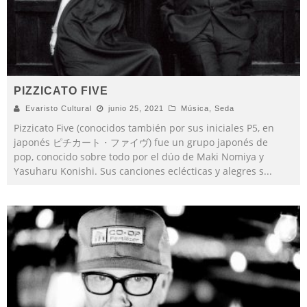
PIZZICATO FIVE
Evaristo Cultural
junio 25, 2021
Música
,
Seda
Pizzicato Five (conocidos también por sus iniciales P5, en
japonés ピチカート・ファイヴ) fue un grupo japonés de
pop, conocido sobre todo por el dúo de Maki Nomiya y
Yasuharu Konishi. Sus canciones eclécticas y alegres s
...