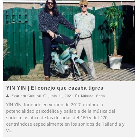
YIN YIN | El conejo que cazaba tigres
Evaristo Cultural
junio 11, 2021
Música
,
Seda
YĪN YĪN, fundado en verano de 2017, explora la
potencialidad psicodélica y bailable de la música del
sudeste asiático de las décadas del ´60 y del ´70,
centrándose especialmente en los sonidos de Tailandia y
Vi
...