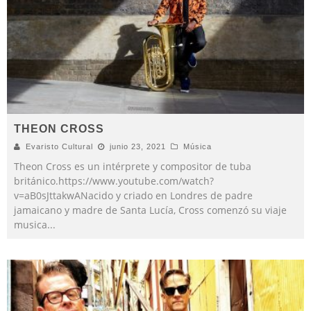
THEON CROSS
Evaristo Cultural
junio 23, 2021
Música
Theon Cross es un intérprete y compositor de tuba
británico.https://www.youtube.com/watch?
v=aB0sJttakwANacido y criado en Londres de padre
jamaicano y madre de Santa Lucía, Cross comenzó su viaje
musica
...