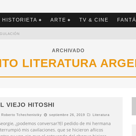
HISTORIETA
ARTE
TV & CINE
FANTÁ
REGULACIÓN
ARCHIVADO
TO LITERATURA ARG
L VIEJO HITOSHI
Roberto Tchechenistky
septiembre 26, 2019
Literatura
Georgie, ¿podemos conversar?El pedido de mi hermana
nterrumpió mis cavilaciones. que se hicieron añicos