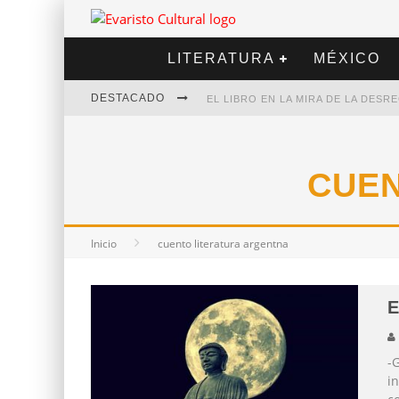
LITERATURA
MÉXICO
DESTACADO
EL LIBRO EN LA MIRA DE LA DES
MARCELO RUBIO | EL LLOVEDOR
DIEGO MERET | HOTEL ACAPULCO
CUEN
ALEJANDRA CORREA | LA NIEVE
Inicio
cuento literatura argentna
E
-
i