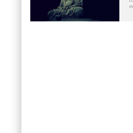
co
me