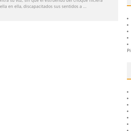
ntra su voz, sin que el estruendo del choque hiciera
lla en ella, discapacitados sus sentidos a
...
Pi