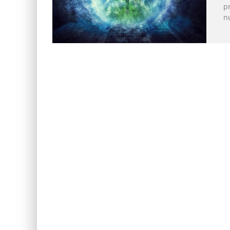
pr
nu