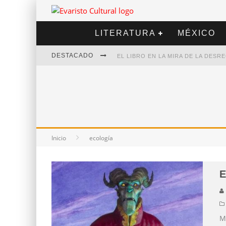
LITERATURA
MÉXICO
DESTACADO
EL LIBRO EN LA MIRA DE LA DES
MARCELO RUBIO | EL LLOVEDOR
DIEGO MERET | HOTEL ACAPULCO
ALEJANDRA CORREA | LA NIEVE
Inicio
ecología
E
M