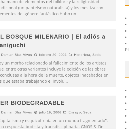
cha mano de elementos del folklore y la religiosidad
adicional (un panteísmo naturalista) y los mestiza con
lementos del género fantástico.Hubo un
...
L BOSQUE MILENARIO | El adiós a
aniguchi
Pi
Damian Blas Vives
febrero 20, 2021
Historieta
,
Seda
y un morbo relacionado al fallecimiento de los artistas
e, entre otras variantes incluye la edición de las obras
nconclusas a la hora de la muerte, objetos inacabados en
os que estaba trabajando el involu
...
SER BIODEGRADABLE
Damian Blas Vives
julio 19, 2006
Ensayo
,
Seda
Capitalismo y esquizofrenia en un mundo fragmentado":
na respuesta budista y transdisciplinaria. GNOSIS De