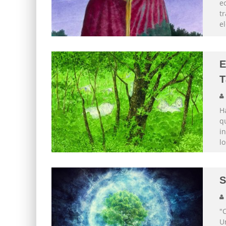
e
tr
e
E
T
Ha
qu
i
l
"
U