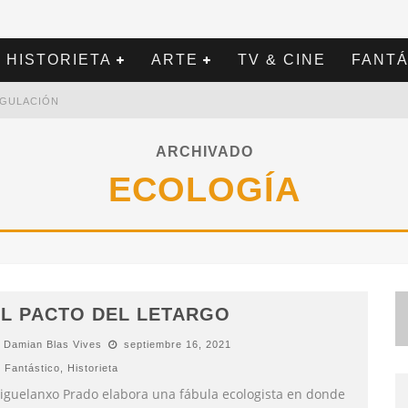
HISTORIETA
ARTE
TV & CINE
FANTÁ
REGULACIÓN
ARCHIVADO
ECOLOGÍA
L PACTO DEL LETARGO
Damian Blas Vives
septiembre 16, 2021
Fantástico
,
Historieta
iguelanxo Prado elabora una fábula ecologista en donde