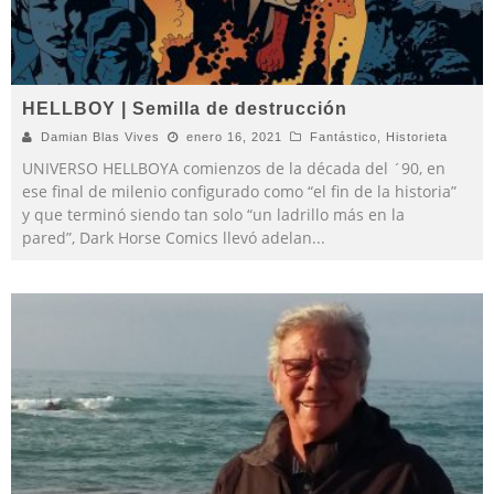
HELLBOY | Semilla de destrucción
Damian Blas Vives
enero 16, 2021
Fantástico
,
Historieta
UNIVERSO HELLBOYA comienzos de la década del ´90, en
ese final de milenio configurado como “el fin de la historia”
y que terminó siendo tan solo “un ladrillo más en la
pared”, Dark Horse Comics llevó adelan
...