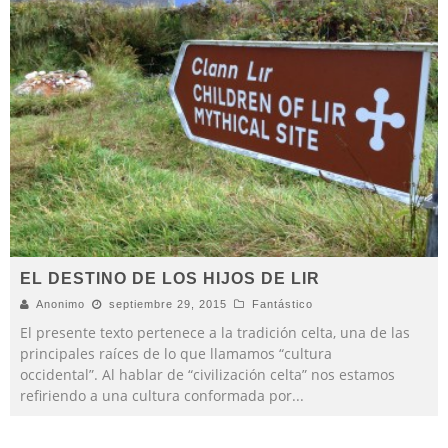
EL DESTINO DE LOS HIJOS DE LIR
Anonimo
septiembre 29, 2015
Fantástico
El presente texto pertenece a la tradición celta, una de las
principales raíces de lo que llamamos “cultura
occidental”. Al hablar de “civilización celta” nos estamos
refiriendo a una cultura conformada por
...