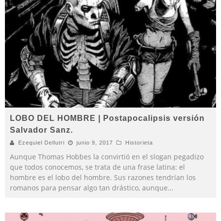
LOBO DEL HOMBRE | Postapocalipsis versión
Salvador Sanz.
Ezequiel Dellutri
junio 9, 2017
Historieta
Aunque Thomas Hobbes la convirtió en el slogan pegadizo
que todos conocemos, se trata de una frase latina: el
hombre es el lobo del hombre. Sus razones tendrían los
romanos para pensar algo tan drástico, aunque
...