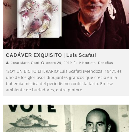
CADÁVER EXQUISITO | Luis Scafati
Jose Maria Gatti
enero 29, 2019
Historieta
,
Reseñas
“SOY UN BICHO LITERARIO”Luis Scafati (Mendoza, 1947), es
uno de los gloriosos dibujantes gráficos que creció en la
bohemia mística del periodismo contesta tario. En ese
ambiente de burladores, entre pintore
...