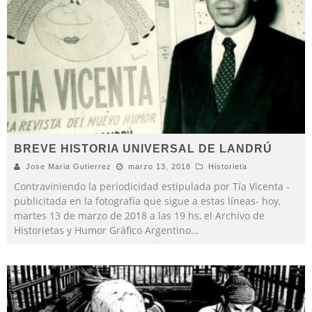
BREVE HISTORIA UNIVERSAL DE LANDRÚ
Jose Maria Gutierrez
marzo 13, 2018
Historieta
Contraviniendo la periodicidad estipulada por Tía Vicenta -
publicitada en la fotografía que sigue a estas líneas- hoy,
martes 13 de marzo de 2018 a las 19 hs, el Archivo de
Historietas y Humor Gráfico Argentino
...