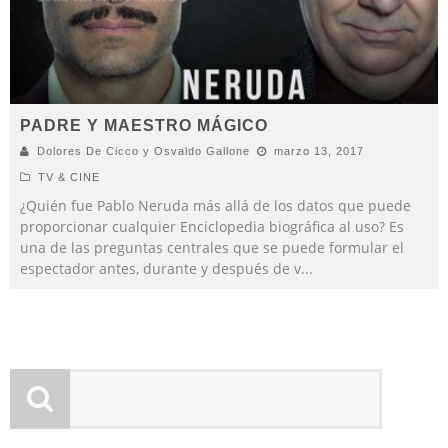
PADRE Y MAESTRO MÁGICO
Dolores De Cicco y Osvaldo Gallone
marzo 13, 2017
TV & CINE
¿Quién fue Pablo Neruda más allá de los datos que puede
proporcionar cualquier Enciclopedia biográfica al uso? Es
una de las preguntas centrales que se puede formular el
espectador antes, durante y después de v
...