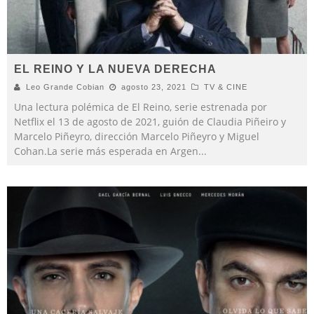
EL REINO Y LA NUEVA DERECHA
Leo Grande Cobian
agosto 23, 2021
TV & CINE
Una lectura polémica de El Reino, serie estrenada por
Netflix el 13 de agosto de 2021, guión de Claudia Piñeiro y
Marcelo Piñeyro, dirección Marcelo Piñeyro y Miguel
Cohan.La serie más esperada en Argen
...