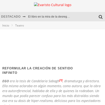
DESTACADO
El libro en la mira de la desregulación
Inicio
Teatro
Marcelo Rubio | El llovedor
Diego Meret | Hotel Acapulco
Alejandra Correa | La nieve
REFORMULAR LA CREACIÓN DE SENTIDO
INFINITO
[1]
EGO
era la tesis de Candelaria Sabagh
, dramaturga y directora.
Ella misma aclaraba en algún momento, como autora, que la obra
era autoreferencial, hablaba de ella y de quienes la rodeaban. Un
mundo que podía parecer confuso para los más distraídos siendo
esa era su dosis de hiper-realismo, delicioso para los espectadores