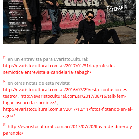
[1]
en un entrevista para EvaristoCultural:
http://evaristocultural.com.ar/2017/01/31/la-profe-de-
semiotica-entrevista-a-candelaria-sabagh/
[2]
en otras notas de esta revista:
http://evaristocultural.com.ar/2016/07/29/esta-confusion-es-
teatro/
,
http://evaristocultural.com.ar/2017/08/16/talk-fem-
lugar-oscuro-la-sordidez/
,
http://evaristocultural.com.ar/2017/12/11/fotos-flotando-en-el-
agua/
[3]
http://evaristocultural.com.ar/2017/07/20/lluvia-de-dinero-y-
paranoia/