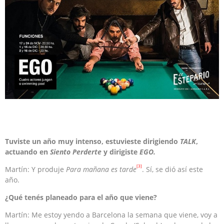
Tuviste un año muy intenso, estuvieste dirigiendo
TALK
,
actuando en
Siento Perderte
y dirigiste
EGO.
[3]
Martín: Y produje
Para mañana es tarde
. Sí, se dió así este
año.
¿Qué tenés planeado para el año que viene?
Martín: Me estoy yendo a Barcelona la semana que viene, voy a