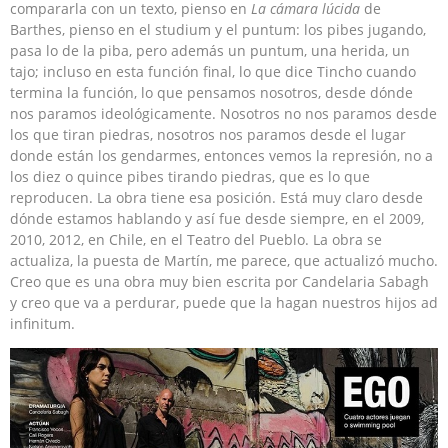
compararla con un texto, pienso en
La cámara lúcida
de
Barthes, pienso en el studium y el puntum: los pibes jugando,
pasa lo de la piba, pero además un puntum, una herida, un
tajo; incluso en esta función final, lo que dice Tincho cuando
termina la función, lo que pensamos nosotros, desde dónde
nos paramos ideológicamente. Nosotros no nos paramos desde
los que tiran piedras, nosotros nos paramos desde el lugar
donde están los gendarmes, entonces vemos la represión, no a
los diez o quince pibes tirando piedras, que es lo que
reproducen. La obra tiene esa posición. Está muy claro desde
dónde estamos hablando y así fue desde siempre, en el 2009,
2010, 2012, en Chile, en el Teatro del Pueblo. La obra se
actualiza, la puesta de Martín, me parece, que actualizó mucho.
Creo que es una obra muy bien escrita por Candelaria Sabagh
y creo que va a perdurar, puede que la hagan nuestros hijos ad
infinitum.