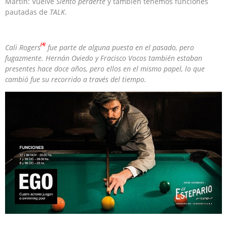
Martín: Vuelve
Siento perderte
y también tenemos funciones
pautadas de
TALK
.
[4]
Cali Rogers
fue parte de alguna puesta en el pasado, pero
fugazmente. Hernán Oviedo y Fracisco Vocos también estaban
presentes hace doce años, pero ellos en el mismo papel, lo que
cambió fue su recorrido a través del tiempo.