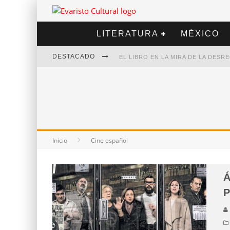
LITERATURA
MÉXICO
DESTACADO
EL LIBRO EN LA MIRA DE LA DES
MARCELO RUBIO | EL LLOVEDOR
DIEGO MERET | HOTEL ACAPULCO
ALEJANDRA CORREA | LA NIEVE
Inicio
Cine español
Á