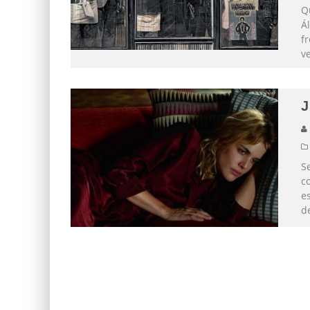
Q
Ál
f
ve
J
S
co
e
de